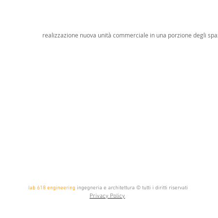
realizzazione nuova unità commerciale in una porzione degli spaz
lab 618 engineering
ingegneria e architettura © tutti i diritti riservati
Privacy Policy